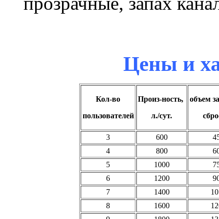
прозрачные, запах кана
Цены и х
Кол-во
Произ-ность,
объем з
пользователей
л./сут.
сброс
3
600
4
4
800
6
5
1000
7
6
1200
9
7
1400
10
8
1600
12